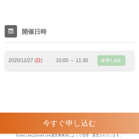
開催日時
2020/12/27 (
日
)
10:00 ～ 11:30
申し込む
今すぐ申し込む
利用規約
|
イベント参加規約
|
イベント主催者規約
|
プライバシーポリシー
Event LinkはEvent Link運営事務局によって管理・運営されています。