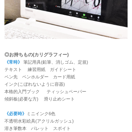
◎お持ちもの(カリグラフィー)
《常時》
筆記用具
(
鉛筆、消しゴム、定規
)
テキスト 練習用紙 ガイドシート
ペン先 ペンホルダー カード用紙
インク(こぼれないように容器)
本格的入門ブック ティッシュペーパー
傾斜板
(
必要な方
) 滑り止めシート
《必要時》
ミニインク6色
不透明水彩絵具
(
アクリルガッシュ
)
溶き筆数本 パレット スポイト