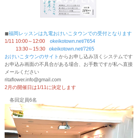
◼
福岡レッスンは九電おけいこタウンでの受付となります
1/11 10:00～12:00
okeikotown.net/7654
13:30～15:30
okeikotown.net/7265
おけいこタウンのサイト
からお申し込み頂くシステムです
お申込み画面の不具合がある場合、お手数ですが私へ直接
メールください
ritaflower.info@gmail.com
2月の開催日は1/11に決定します
各回定員6名