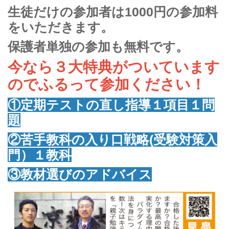
生徒だけの参加者は1000円の参加料
をいただきます。
保護者単独の参加も無料です。
今なら３大特典がついています
のでふるって参加ください！
①定期テストの直し指導１項目１問
題
②苦手教科の入り口戦略(受験対策入
門）１教科
③教材選びのアドバイス