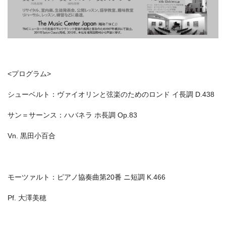
<プログラム>
シューベルト：ヴァイオリンと弦楽のためのロンド イ長調 D.438
サン＝サーンス：ハバネラ ホ長調 Op.83
Vn. 黒田小百合
モーツァルト：ピアノ協奏曲第20番 ニ短調 K.466
Pf. 大澤美穂