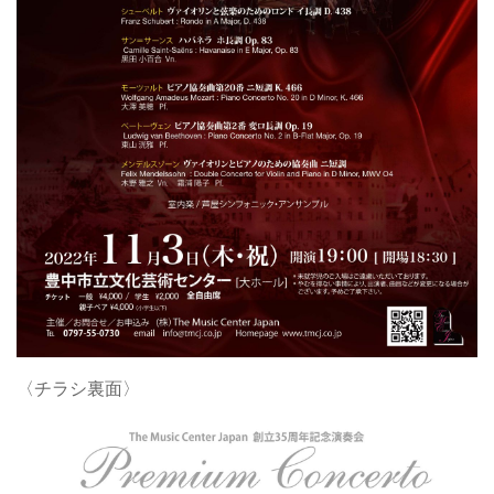
〈チラシ裏面〉