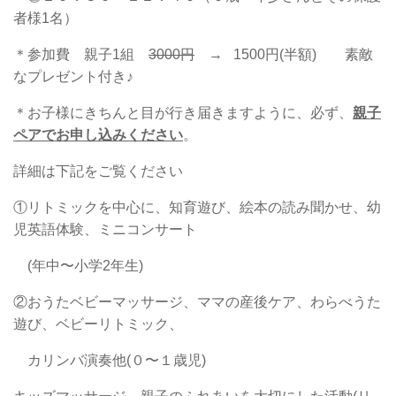
者様1名）
＊参加費 親子1組
3000円
→ 1500円(半額) 素敵
なプレゼント付き♪
＊お子様にきちんと目が行き届きますように、必ず、
親子
ペアでお申し込みください
。
詳細は下記をご覧ください
①リトミックを中心に、知育遊び、絵本の読み聞かせ、幼
児英語体験、ミニコンサート
(年中〜小学2年生)
②おうたベビーマッサージ、ママの産後ケア、わらべうた
遊び、ベビーリトミック、
カリンバ演奏他(０〜１歳児)