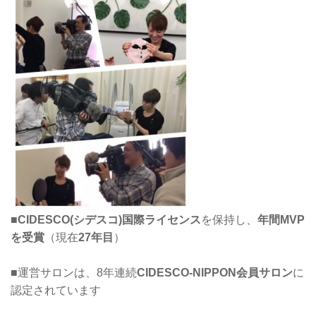
■
CIDESCO(シデスコ)国際ライセンス
を保持し、
年間MVP
を受賞
（現在
27年目
）
■運営サロンは、8年連続
CIDESCO-NIPPON会員サロン
に
認定されています