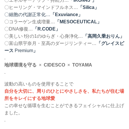
〇エネルギーアップ・持続力…
「IRON45°」
〇ヒーリング・マインドフルネス…
「Silica」
〇細胞の代謝正常化…
「Exuviance」
〇コラーゲン生成増量…
「MESOCEUTICAL」
〇DNA修復…
「R.CODE」
〇美しい f分の1のゆらぎ・心身浄化…
「高岡久乗おりん」
〇富山県宇奈月・至高のダージリンティー…
「グレイスピ
ース
Premium
」
.
地球環境を守る
×
CIDESCO
×
TOYAMA
.
波動の高いものを使用することで
自分を大切に、周りのひとにやさしさを、私たちが住む場
所をキレイにする地球愛
この幸せな循環を生むことができるフェイシャルに仕上げ
ました。
.