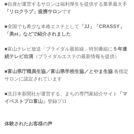
■自身が運営するサロンは福利厚生を提供する業界最大手
「リロクラブ」提携サロン
です
■全国でも希少な本格エステとして
「JJ」「CRASSY」
「美st」などで紹介されました
■富山テレビ放送「ブライダル最前線」特別番組に
５年連
続テレビ出演
（ブライダルエステの最新情報を提供）
■
富山県庁職員生協／富山県学校生協／とやま生協
各指定
サロンに認定されています
■北日本新聞社が運営する、まちの専門家紹介サイト
「マ
イベストプロ富山」
登録プロ
体験されたお客様の声