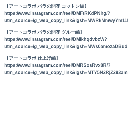
【アートコラボ バラの開花 コットン編】
https://www.instagram.com/reel/DMFtRKdPNhg/?
utm_source=ig_web_copy_link&igsh=MWRkMmwyYm11
【アートコラボ バラの開花 グルー編】
https://www.instagram.com/reel/DMIkhqdvbzV/?
utm_source=ig_web_copy_link&igsh=MWs0amozaDBu
【アートコラボ 仕上げ編】
https://www.instagram.com/reel/DMRSosRvx8R/?
utm_source=ig_web_copy_link&igsh=MTY5N2RjZ293am