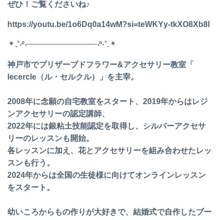
ぜひ！ご覧くださいね♪
https://youtu.be/1o6Dq0a14wM?si=teWKYy-tkXO8Xb8I
＊.˚‧º‧┈┈┈┈┈┈┈┈┈‧º·˚.＊
神戸市でプリザーブドフラワー&アクセサリー教室「
lecercle（ル・セルクル）」を主宰。
2008年に念願の自宅教室をスタート、
2019年からはレジ
ンアクセサリーの認定講師、
2022年には銀粘土技能認定を取得し、
シルバーアクセサ
リーのレッスンも開始。
各レッスンに加え、
花とアクセサリーを組み合わせたレッ
スンも行う。
2024年からは全国の生徒様に向けてオンラインレッスン
をスタ
ート。
幼いころからもの作りが大好きで、
結婚式で自作したブー