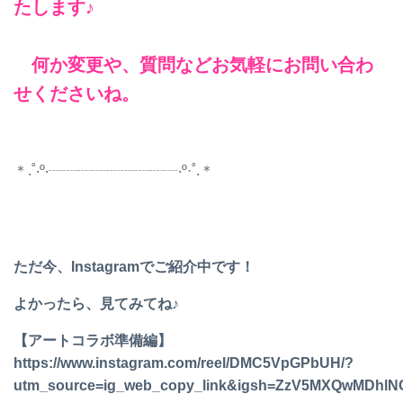
たします♪
何か変更や、質問などお気軽にお問い合わ
せくださいね。
＊.˚‧º‧┈┈┈┈┈┈┈┈┈‧º·˚.＊
ただ今、Instagramでご紹介中です！
よかったら、見てみてね♪
【アートコラボ準備編】
https://www.instagram.com/reel/DMC5VpGPbUH/?
utm_source=ig_web_copy_link&igsh=ZzV5MXQwMDhlN