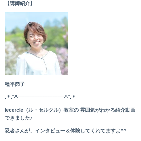
【講師紹介】
種平節子
.＊.˚‧º‧┈┈┈┈┈┈┈┈┈‧º·˚.＊
lecercle（ル・セルクル）教室の 雰囲気がわかる紹介動画
できました♪
忍者さんが、インタビュー＆体験してくれてますよ^^