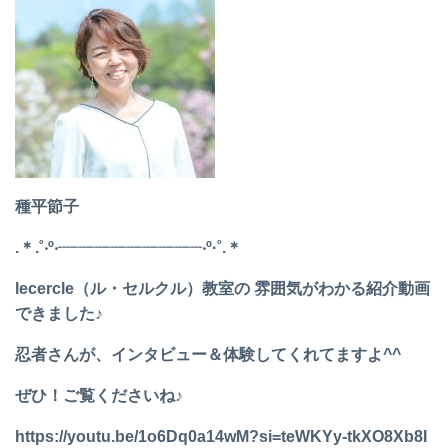
種平節子
.＊.˚‧º‧┈┈┈┈┈┈┈┈┈‧º·˚.＊
lecercle（ル・セルクル）教室の 雰囲気がわかる紹介動画
できました♪
忍者さんが、インタビュー＆体験してくれてますよ^^
ぜひ！ご覧くださいね♪
https://youtu.be/1o6Dq0a14wM?si=teWKYy-tkXO8Xb8I