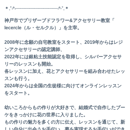
＊.˚‧º‧┈┈┈┈┈┈┈┈┈‧º·˚.＊
神戸市でプリザーブドフラワー&アクセサリー教室「
lecercle（ル・セルクル）」を主宰。
2008年に念願の自宅教室をスタート、
2019年からはレジ
ンアクセサリーの認定講師、
2022年には銀粘土技能認定を取得し、
シルバーアクセサ
リーのレッスンも開始。
各レッスンに加え、
花とアクセサリーを組み合わせたレッ
スンも行う。
2024年からは全国の生徒様に向けてオンラインレッスン
をスタ
ート。
幼いころからもの作りが大好きで、
結婚式で自作したブー
ケをきっかけに花の世界に入りました。
もの作りの魅力を多くの方に伝え、レッスンを通じて、
新
しい自分に出会うお手伝い、
夢を実現するお手伝いができ