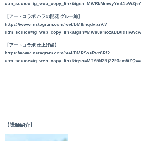
utm_source=ig_web_copy_link&igsh=MWRkMmwyYm11bWZje
【アートコラボ バラの開花 グルー編】
https://www.instagram.com/reel/DMIkhqdvbzV/?
utm_source=ig_web_copy_link&igsh=MWs0amozaDBudHAwcA
【アートコラボ 仕上げ編】
https://www.instagram.com/reel/DMRSosRvx8R/?
utm_source=ig_web_copy_link&igsh=MTY5N2RjZ293am5iZQ==
【講師紹介】