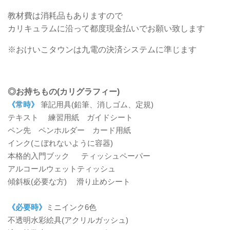
教材費は消耗品もありますので
カリキュラムに沿って都度現金払いでお願い致します
※おけいこタウンは九電の決済システムに準じます
◎お持ちもの(カリグラフィー)
《常時》
筆記用具
(
鉛筆、消しゴム、定規
)
テキスト 練習用紙 ガイドシート
ペン先 ペンホルダー カード用紙
インク(こぼれないように容器)
本格的入門ブック ティッシュペーパー
アルコールウェットティッシュ
傾斜板
(
必要な方
) 滑り止めシート
《必要時》
ミニインク6色
不透明水彩絵具
(
アクリルガッシュ
)