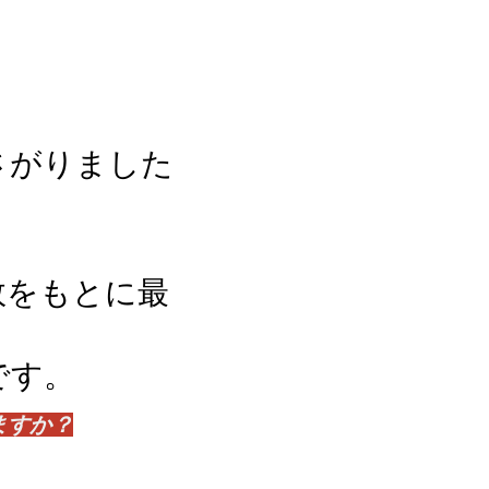
さがりました
。
敗をもとに最
です。
ますか？