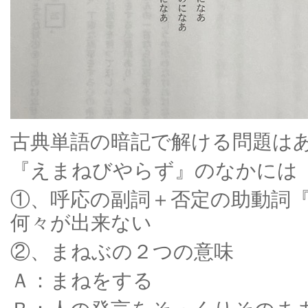
古典単語の暗記で解ける問題は
『えまねびやらず』のなかには
①、呼応の副詞＋否定の助動詞
何々が出来ない
②、まねぶの２つの意味
Ａ：まねをする