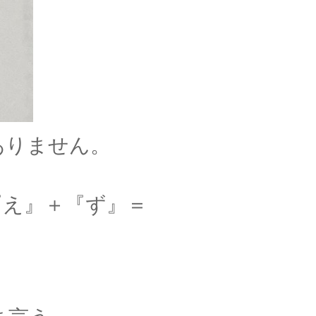
ありません。
『え』＋『ず』＝