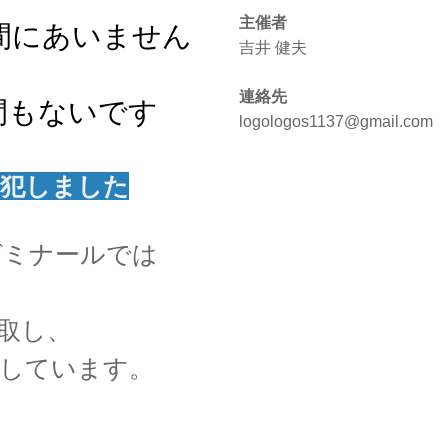
主催者
間にあいません
吉井 健夫
連絡先
間もないです
logologos1137@gmail.com
を犯しました
ゼミナールでは
取し、
出しています。