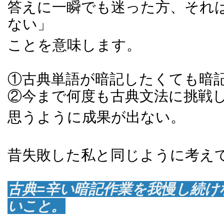
答えに一瞬でも迷った方、それ
ない」
ことを意味します。
①古典単語が暗記したくても暗
②今まで何度も古典文法に挑戦
思うように成果が出ない。
昔失敗した私と同じように考え
古典=辛い暗記作業を我慢し続け
いこと。