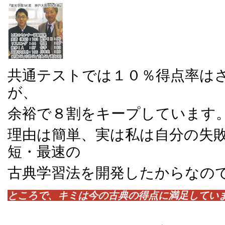
共通テストでは１０％得点率は
が、
余裕で８割をキープしています
理由は簡単、実は私は自分の失
短・最速の
古典学習法を開発したからなの
ところで、キミは今の古典の得点に満足してい