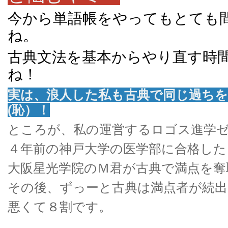
今から単語帳をやってもとても
ね。
古典文法を基本からやり直す時
ね！
実は、浪人した私も古典で同じ過ち
(恥）！
ところが、私の運営するロゴス進学
４年前の神戸大学の医学部に合格した
大阪星光学院のＭ君が古典で満点を奪
その後、ずっーと古典は満点者が続
悪くて８割です。